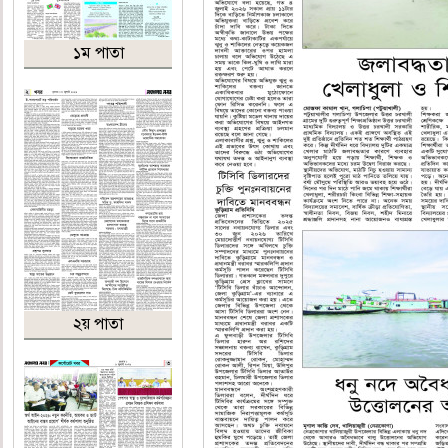
১ম পাতা
২য় পাতা