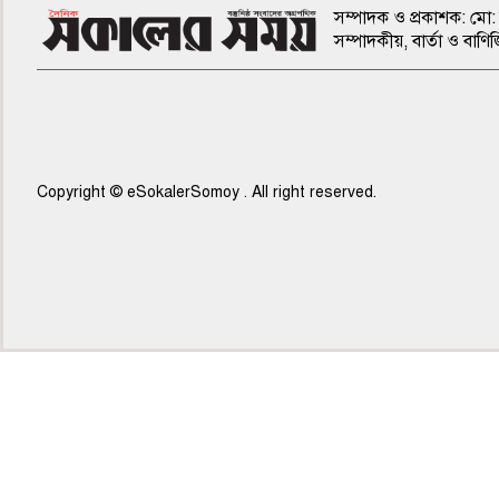
সম্পাদক ও প্রকাশক: মো: 
সম্পাদকীয়, বার্তা ও ব
Copyright © eSokalerSomoy . All right reserved.
৫ম পাতা