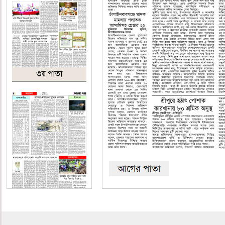
৩য় পাতা
৪র্থ পাতা