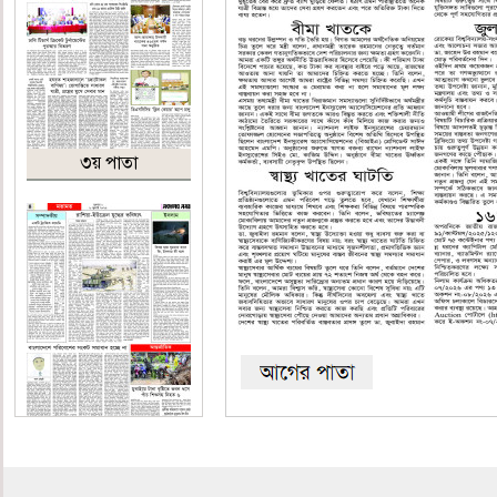
৩য় পাতা
৪র্থ পাতা