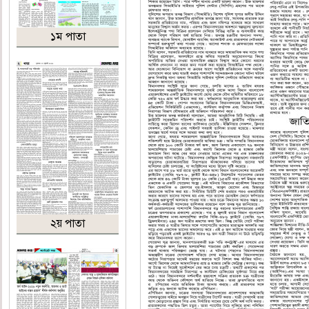
১ম পাতা
২য় পাতা