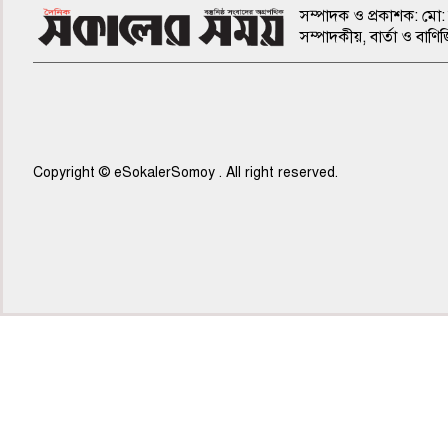
সম্পাদক ও প্রকাশক: মো: 
সম্পাদকীয়, বার্তা ও ব
Copyright © eSokalerSomoy . All right reserved.
৫ম পাতা