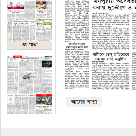
৩য় পাতা
৪র্থ পাতা