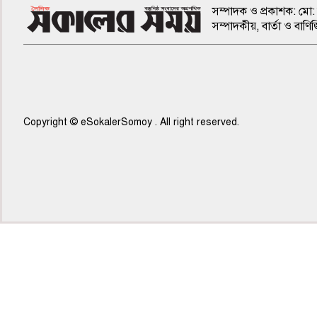
সম্পাদক ও প্রকাশক: মো: 
সম্পাদকীয়, বার্তা ও ব
Copyright © eSokalerSomoy . All right reserved.
৫ম পাতা