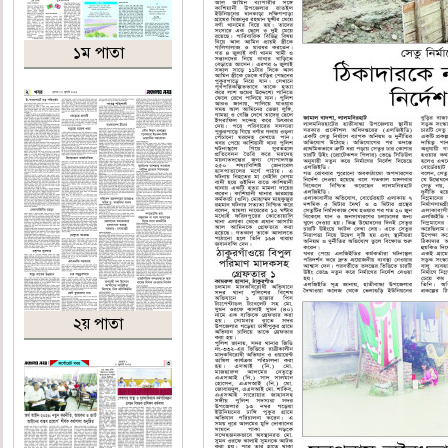
১ম পাতা
২য় পাতা