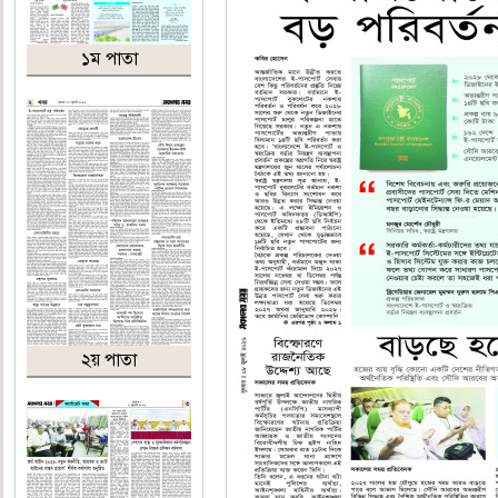
১ম পাতা
২য় পাতা