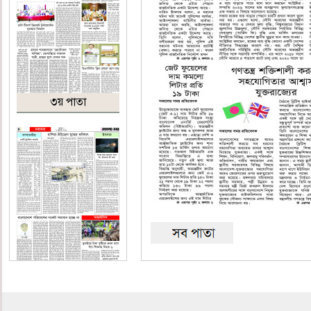
৩য় পাতা
৪র্থ পাতা