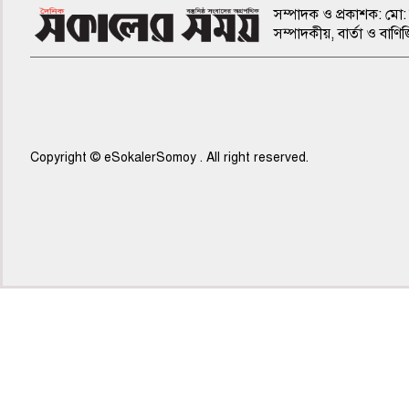
সম্পাদক ও প্রকাশক: মো: 
সম্পাদকীয়, বার্তা ও ব
Copyright © eSokalerSomoy . All right reserved.
৫ম পাতা