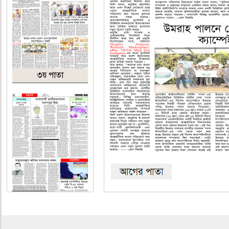
৩য় পাতা
৪র্থ পাতা