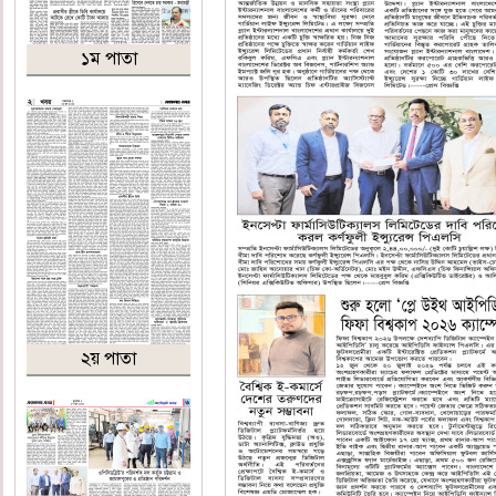
১ম পাতা
২য় পাতা