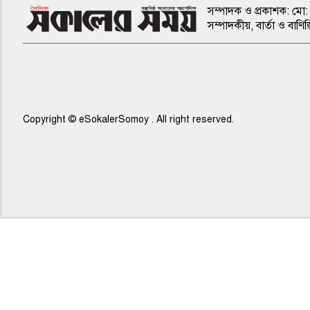
সম্পাদক ও প্রকাশক: মো: 
সম্পাদকীয়, বার্তা ও ব
Copyright © eSokalerSomoy . All right reserved.
৫ম পাতা