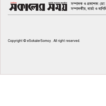
সম্পাদক ও প্রকাশক: মো: 
সম্পাদকীয়, বার্তা ও ব
Copyright © eSokalerSomoy . All right reserved.
৫ম পাতা