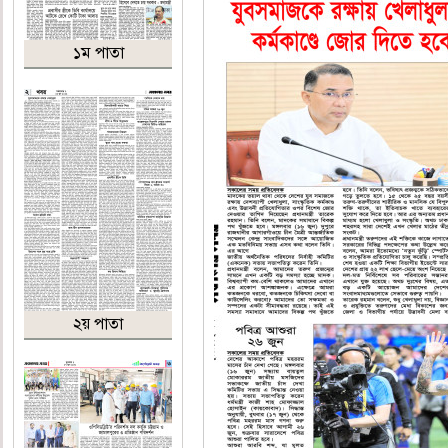
১ম পাতা
২য় পাতা