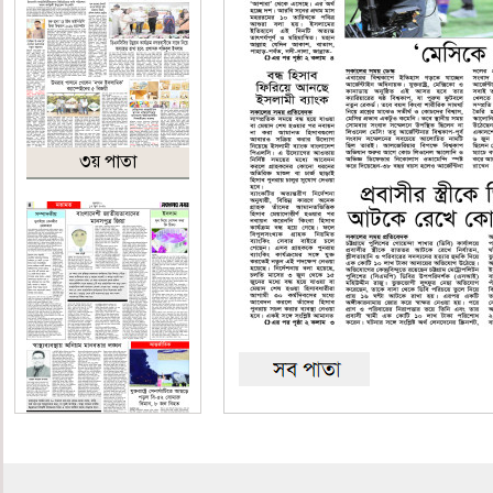
৩য় পাতা
৪র্থ পাতা