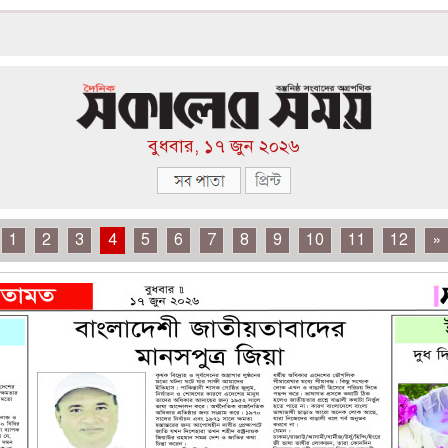
বুধবার, ১৭ জুন ২০২৬
1
2
3
4
5
6
7
8
9
10
11
12
»