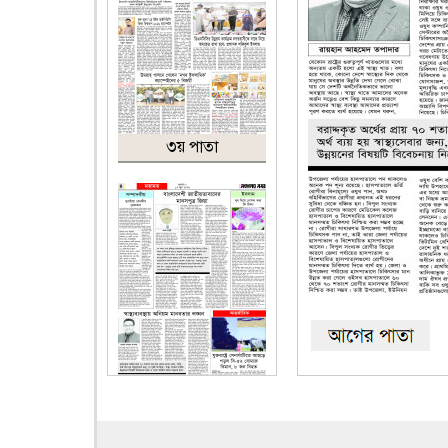
৩য় পাতা
৪র্থ পাতা