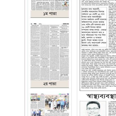
১ম পাতা
২য় পাতা