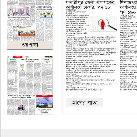
৩য় পাতা
৪র্থ পাতা