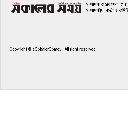
সম্পাদক ও প্রকাশক: মো: 
সম্পাদকীয়, বার্তা ও ব
Copyright © eSokalerSomoy . All right reserved.
৫ম পাতা