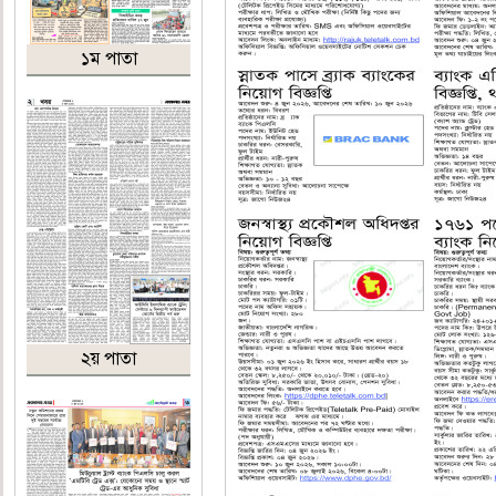
১ম পাতা
২য় পাতা