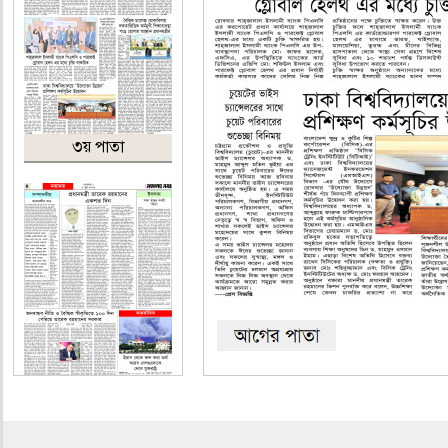
৩য় পাতা
৪র্থ পাতা