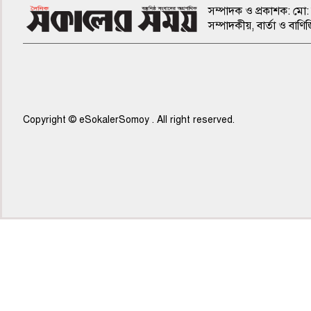
সম্পাদক ও প্রকাশক: মো: 
সম্পাদকীয়, বার্তা ও ব
Copyright © eSokalerSomoy . All right reserved.
৫ম পাতা