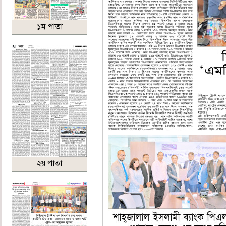
১ম পাতা
২য় পাতা