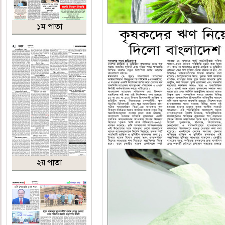
১ম পাতা
২য় পাতা