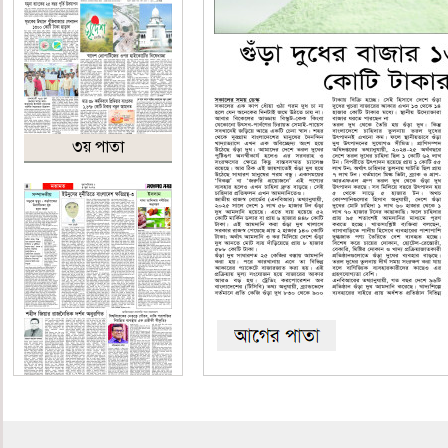
৩য় পাতা
৪র্থ পাতা