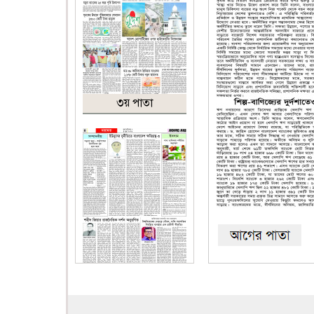
৩য় পাতা
৪র্থ পাতা