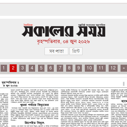
বৃহস্পতিবার, ০৪ জুন ২০২৬
1
2
3
4
5
6
7
8
9
10
11
12
»