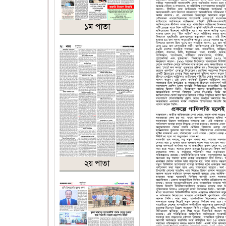
১ম পাতা
২য় পাতা