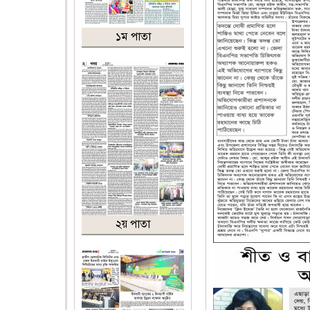
১ম পাতা
২য় পাতা