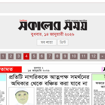
বুধবার, ১৪ জানুয়ারী ২০২৬
1
2
3
4
5
6
7
8
9
10
11
12
»