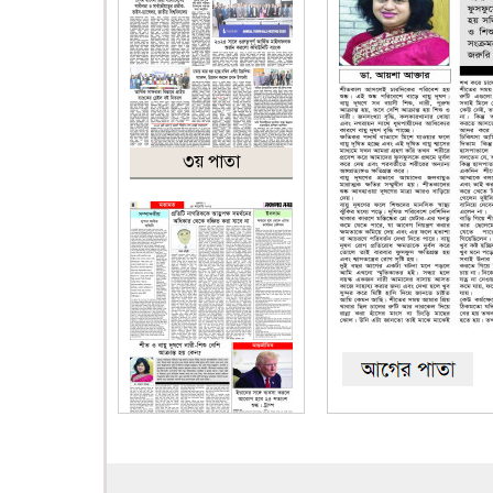
৩য় পাতা
৪র্থ পাতা