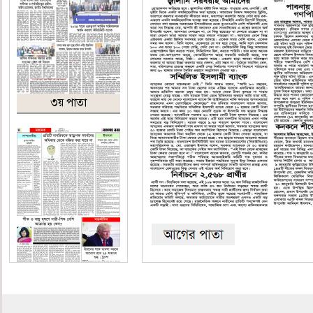
৩য় পাতা
৪র্থ পাতা