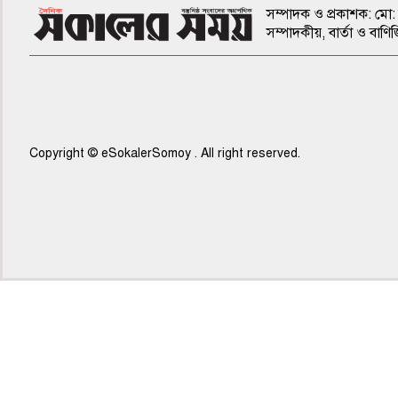
সম্পাদক ও প্রকাশক: মো: 
সম্পাদকীয়, বার্তা ও ব
Copyright © eSokalerSomoy . All right reserved.
৫ম পাতা