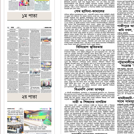
১ম পাতা
২য় পাতা