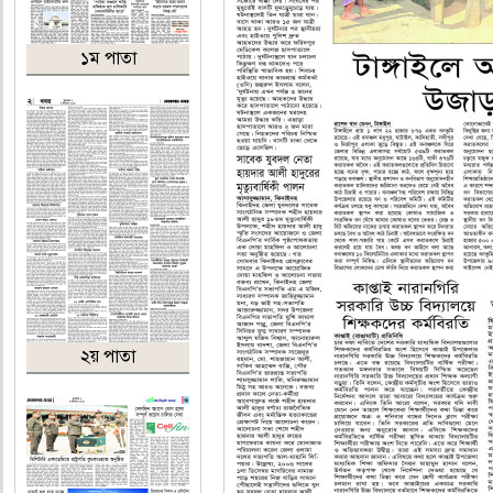
১ম পাতা
২য় পাতা