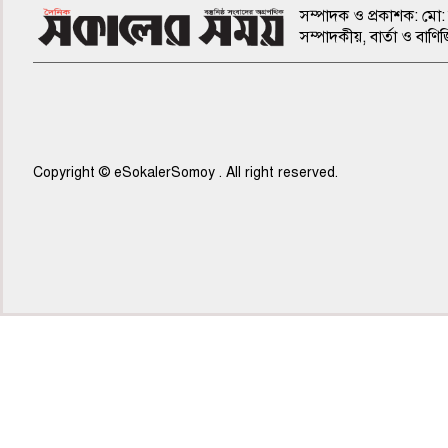
সম্পাদক ও প্রকাশক: মো: 
সম্পাদকীয়, বার্তা ও ব
Copyright © eSokalerSomoy . All right reserved.
৫ম পাতা