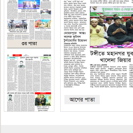
৩য় পাতা
৪র্থ পাতা