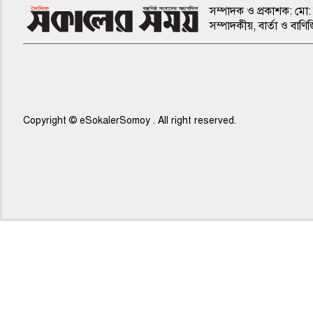
সম্পাদক ও প্রকাশক: মো: 
সম্পাদকীয়, বার্তা ও ব
Copyright © eSokalerSomoy . All right reserved.
৫ম পাতা