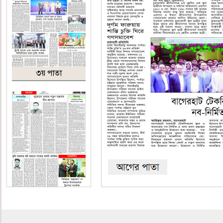
৩য় পাতা
৪র্থ পাতা