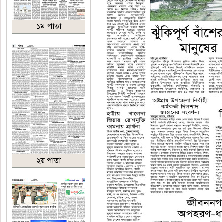
১ম পাতা
২য় পাতা