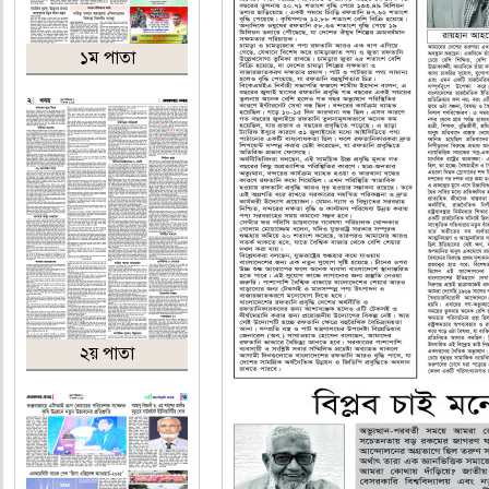
১ম পাতা
২য় পাতা