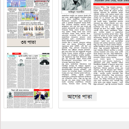
৩য় পাতা
৪র্থ পাতা