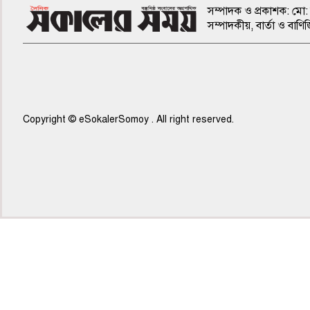
সম্পাদক ও প্রকাশক: মো: 
সম্পাদকীয়, বার্তা ও ব
Copyright © eSokalerSomoy . All right reserved.
৫ম পাতা