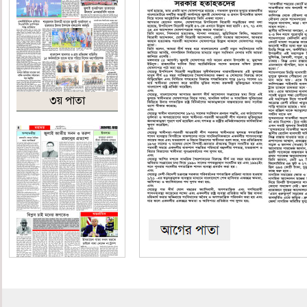
৩য় পাতা
৪র্থ পাতা