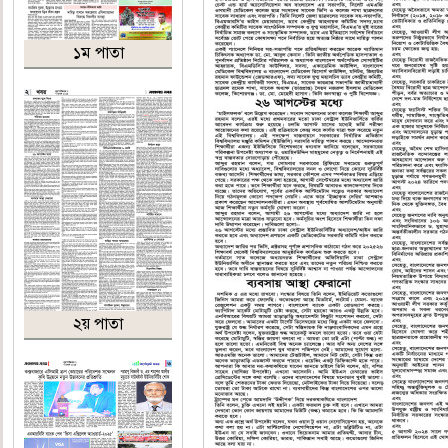
১ম পাতা
২য় পাতা