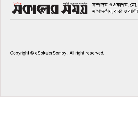
সম্পাদক ও প্রকাশক: মো: 
সম্পাদকীয়, বার্তা ও ব
Copyright © eSokalerSomoy . All right reserved.
৫ম পাতা