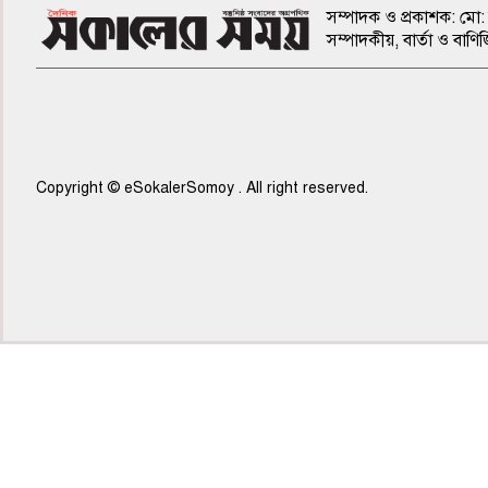
সম্পাদক ও প্রকাশক: মো: 
সম্পাদকীয়, বার্তা ও ব
Copyright © eSokalerSomoy . All right reserved.
৫ম পাতা