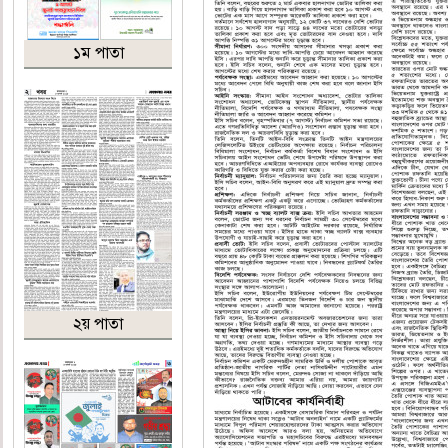
১ম পাতা
২য় পাতা