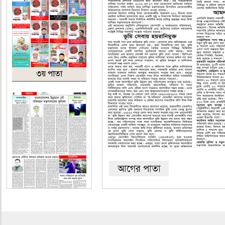
৩য় পাতা
৪র্থ পাতা