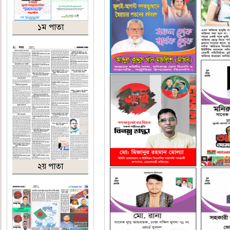
১ম পাতা
২য় পাতা