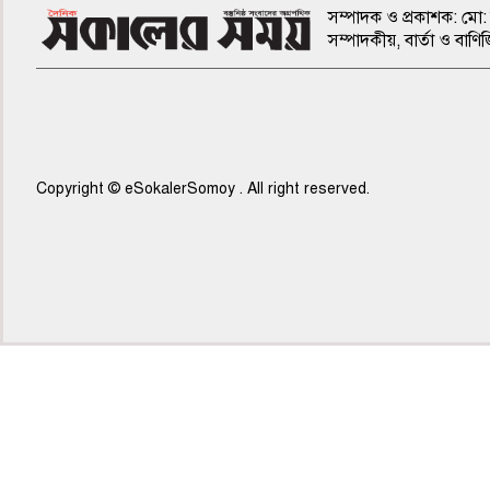
সম্পাদক ও প্রকাশক: মো: 
সম্পাদকীয়, বার্তা ও ব
Copyright © eSokalerSomoy . All right reserved.
৫ম পাতা