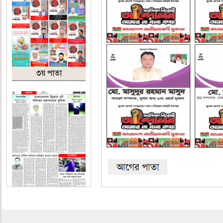
৩য় পাতা
৪র্থ পাতা