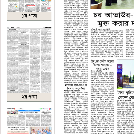
১ম পাতা
২য় পাতা