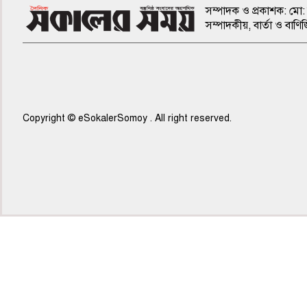
সম্পাদক ও প্রকাশক: মো: 
সম্পাদকীয়, বার্তা ও ব
Copyright © eSokalerSomoy . All right reserved.
৫ম পাতা