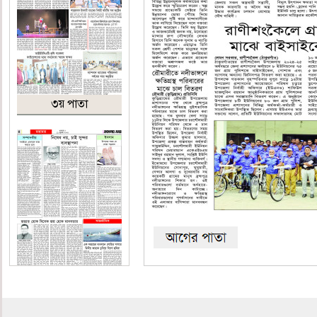
৩য় পাতা
৪র্থ পাতা