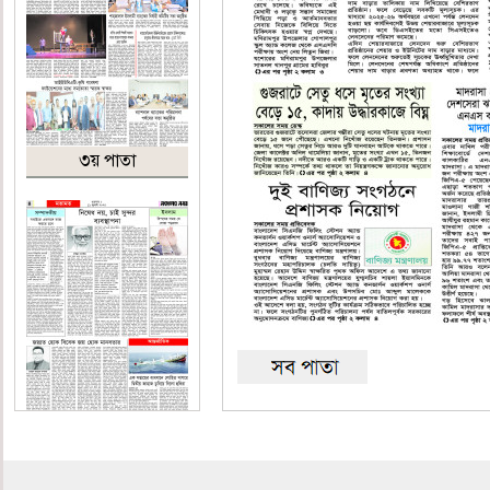
৩য় পাতা
৪র্থ পাতা