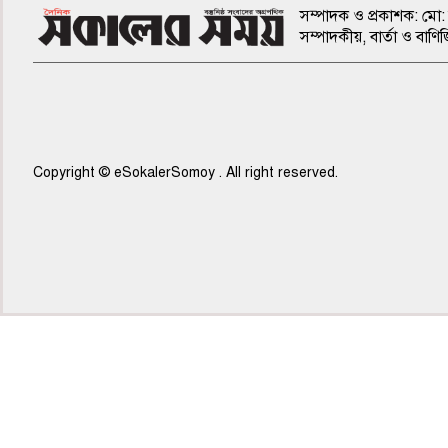
সম্পাদক ও প্রকাশক: মো: 
সম্পাদকীয়, বার্তা ও ব
Copyright © eSokalerSomoy . All right reserved.
৫ম পাতা