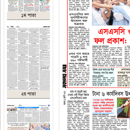
১ম পাতা
২য় পাতা