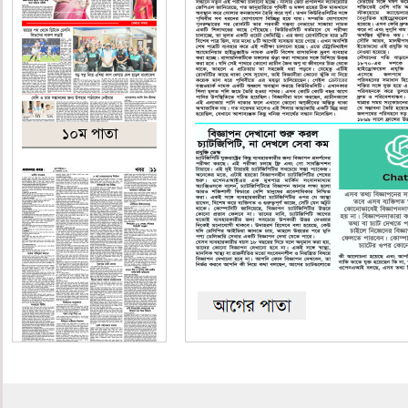
১০ম পাতা
১১তম পাতা