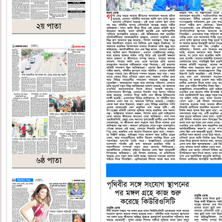
২য় পাতা
৬ষ্ঠ পাতা