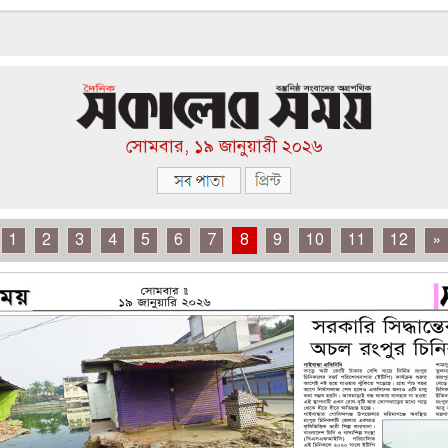
সোমবার, ১৯ জানুয়ারী ২০২৬
1
2
3
4
5
6
7
8
9
10
11
12
»