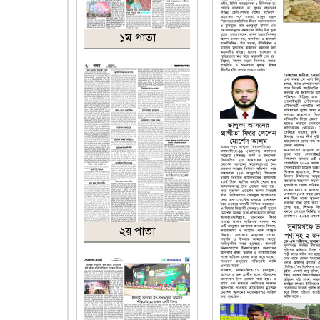
১ম পাতা
২য় পাতা