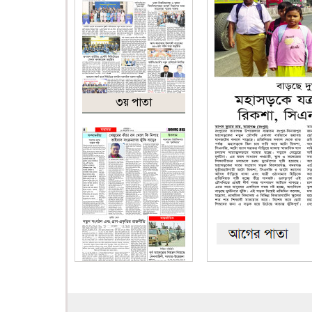
৩য় পাতা
৪র্থ পাতা