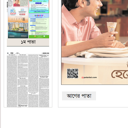
১ম পাতা
২য় পাতা