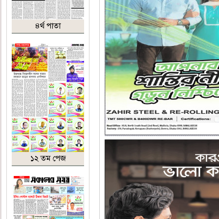
৪র্থ পাতা
১২ তম পেজ