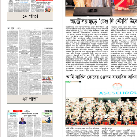
১ম পাতা
২য় পাতা