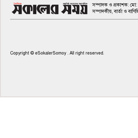
সম্পাদক ও প্রকাশক: মো: 
সম্পাদকীয়, বার্তা ও ব
Copyright © eSokalerSomoy . All right reserved.
৫ম পাতা