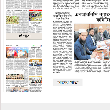
৪র্থ পাতা
৩য় পাতা