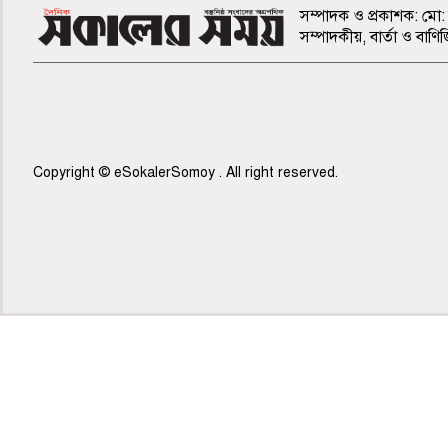
সম্পাদক ও প্রকাশক: মো: 
সম্পাদকীয়, বার্তা ও ব
Copyright © eSokalerSomoy . All right reserved.
৫ম পাতা