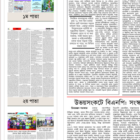
১ম পাতা
২য় পাতা