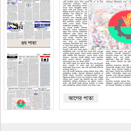
৩য় পাতা
৪র্থ পাতা