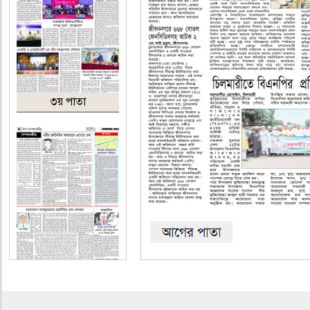
৩য় পাতা
৪র্থ পাতা