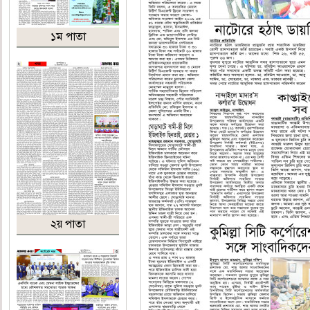
১ম পাতা
২য় পাতা