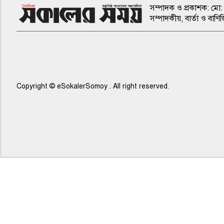
সম্পাদক ও প্রকাশক: মো: 
সম্পাদকীয়, বার্তা ও ব
Copyright © eSokalerSomoy . All right reserved.
৫ম পাতা