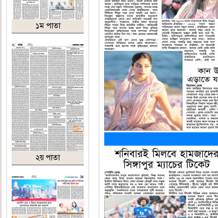
১ম পাতা
২য় পাতা