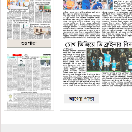
৩য় পাতা
৪র্থ পাতা