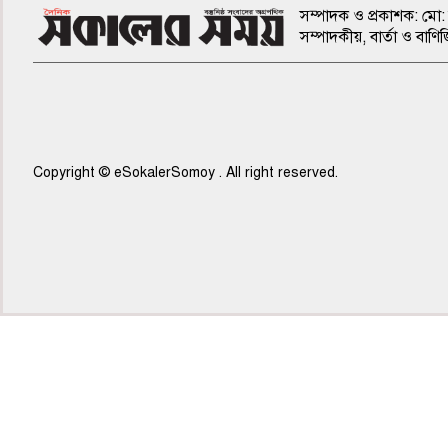
সম্পাদক ও প্রকাশক: মো: 
সম্পাদকীয়, বার্তা ও ব
Copyright © eSokalerSomoy . All right reserved.
৫ম পাতা