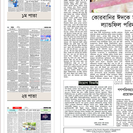
১ম পাতা
২য় পাতা