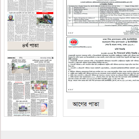
৪র্থ পাতা
৫ম পাতা