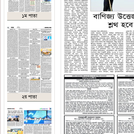
১ম পাতা
২য় পাতা