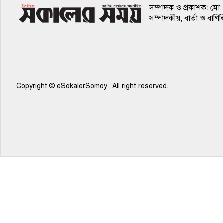
সম্পাদক ও প্রকাশক: মো: 
সম্পাদকীয়, বার্তা ও ব
Copyright © eSokalerSomoy . All right reserved.
৫ম পাতা