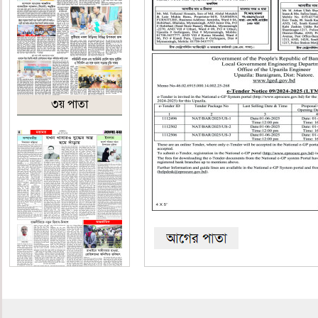
৩য় পাতা
৪র্থ পাতা