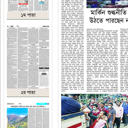
১ম পাতা
২য় পাতা