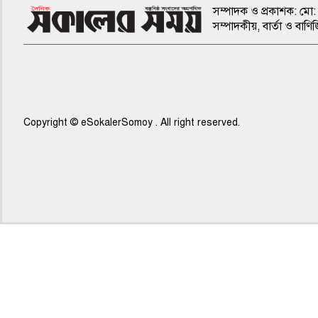
সম্পাদক ও প্রকাশক: মো: 
সম্পাদকীয়, বার্তা ও ব
Copyright © eSokalerSomoy . All right reserved.
৫ম পাতা