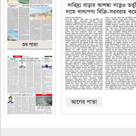
৩য় পাতা
৪র্থ পাতা