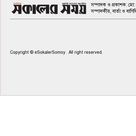
সম্পাদক ও প্রকাশক: মো: 
সম্পাদকীয়, বার্তা ও ব
Copyright © eSokalerSomoy . All right reserved.
৫ম পাতা