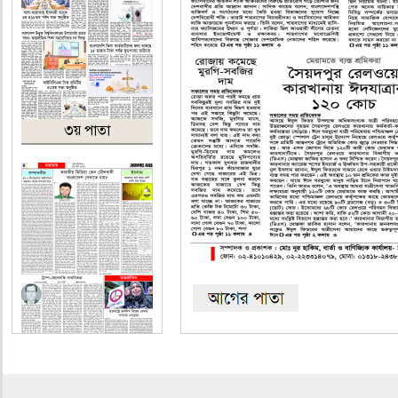
৩য় পাতা
৪র্থ পাতা