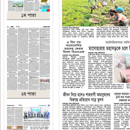
১ম পাতা
২য় পাতা