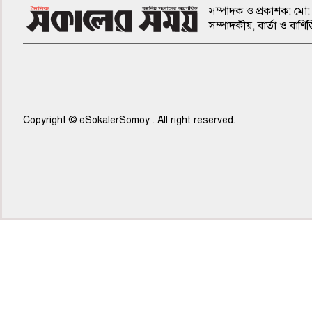
সম্পাদক ও প্রকাশক: মো: 
সম্পাদকীয়, বার্তা ও ব
Copyright © eSokalerSomoy . All right reserved.
৫ম পাতা