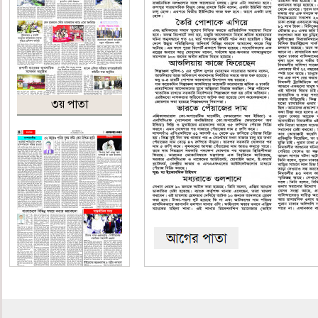
৩য় পাতা
৪র্থ পাতা