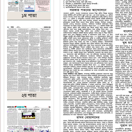
১ম পাতা
২য় পাতা