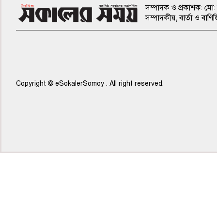
সম্পাদক ও প্রকাশক: মো: 
সম্পাদকীয়, বার্তা ও ব
Copyright © eSokalerSomoy . All right reserved.
৫ম পাতা