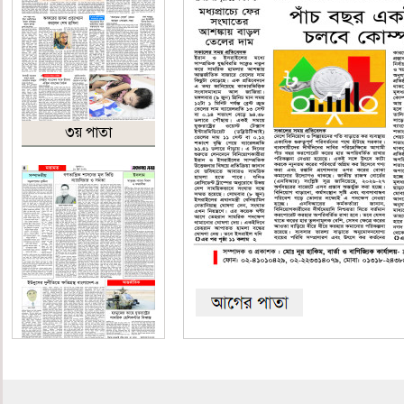
৩য় পাতা
৪র্থ পাতা