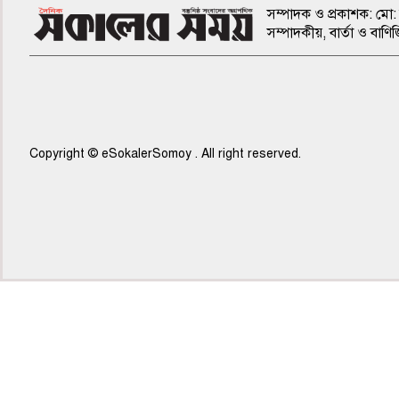
সম্পাদক ও প্রকাশক: মো: 
সম্পাদকীয়, বার্তা ও ব
Copyright © eSokalerSomoy . All right reserved.
৫ম পাতা