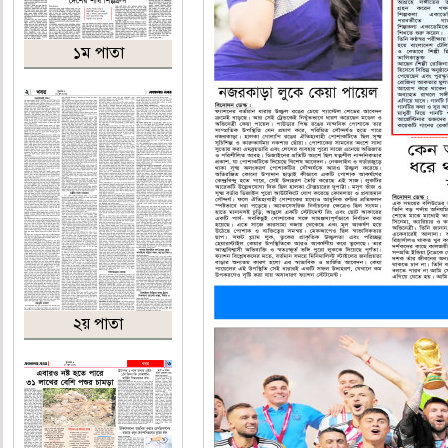
১ম পাতা
২য় পাতা