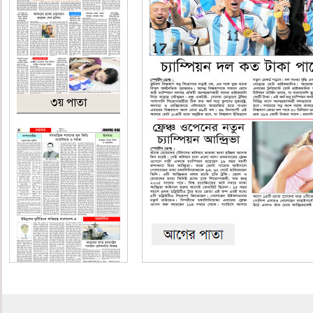
৩য় পাতা
৪র্থ পাতা