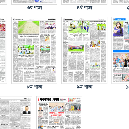
৩য় পাতা
৪র্থ পাতা
৮ম পাতা
৯ম পাতা
১