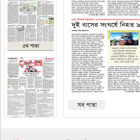
৫ম পাতা
৬ষ্ঠ পাতা