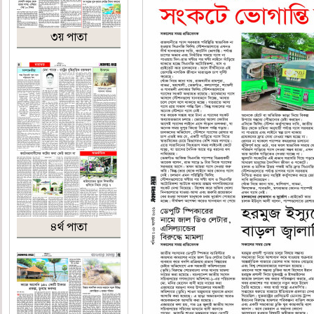
৩য় পাতা
৪র্থ পাতা