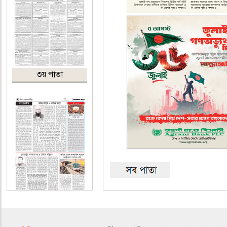
৩য় পাতা
৪র্থ পাতা