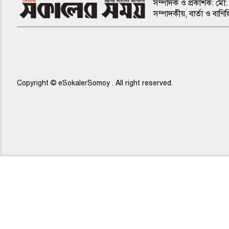
সম্পাদক ও প্রকাশক: মো: 
সম্পাদকীয়, বার্তা ও ব
Copyright © eSokalerSomoy . All right reserved.
৫ম পাতা