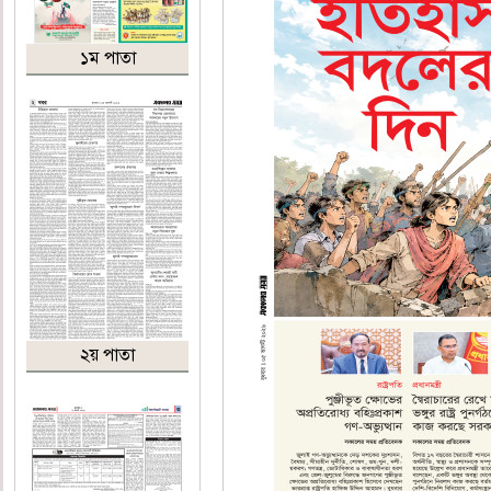
১ম পাতা
২য় পাতা