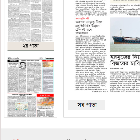
২য় পাতা
৪র্থ পাতা