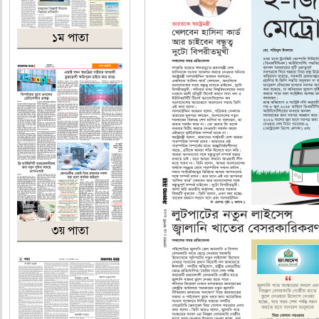
১ম পাতা
৩য় পাতা