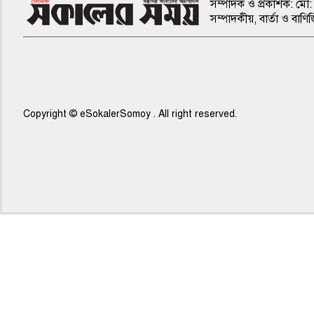
সম্পাদক ও প্রকাশক: মো: 
সম্পাদকীয়, বার্তা ও ব
Copyright © eSokalerSomoy . All right reserved.
৫ম পাতা