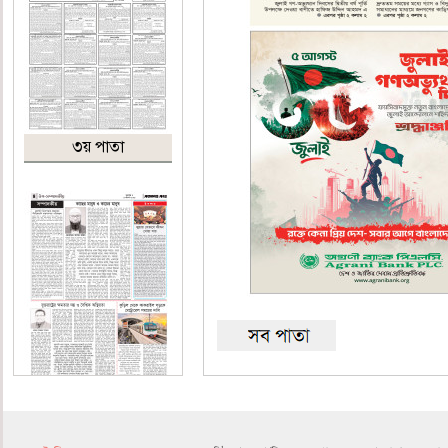
৩য় পাতা
৪র্থ পাতা