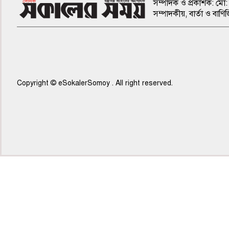
সম্পাদক ও প্রকাশক: মো: 
সম্পাদকীয়, বার্তা ও ব
Copyright © eSokalerSomoy . All right reserved.
৫ম পাতা