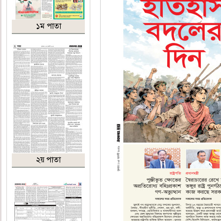
১ম পাতা
২য় পাতা