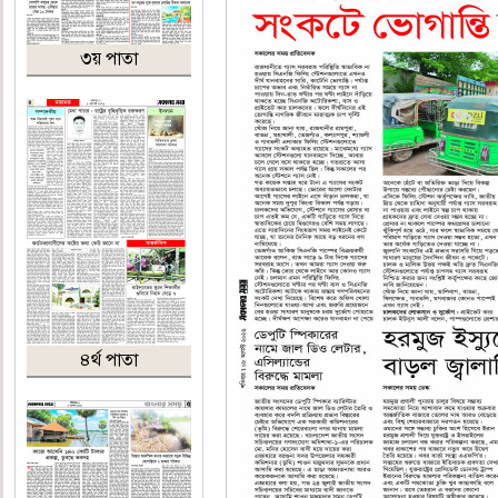
৩য় পাতা
৪র্থ পাতা