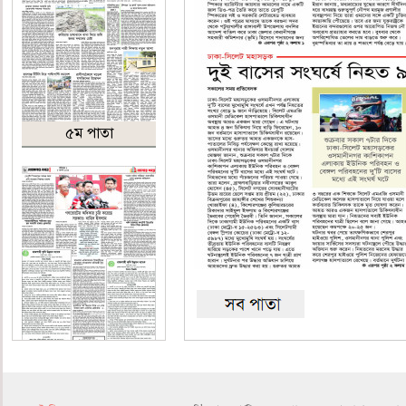
৫ম পাতা
৬ষ্ঠ পাতা