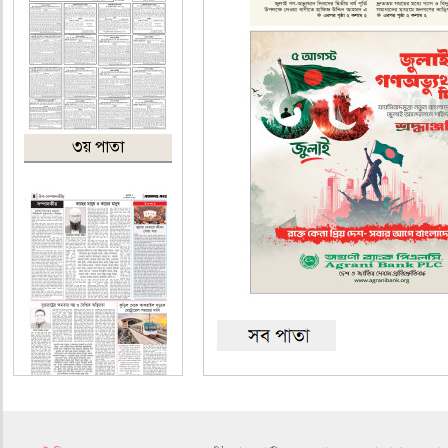
৩য় পাতা
৪র্থ পাতা