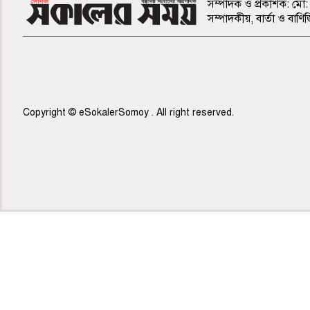
সম্পাদক ও প্রকাশক: মো: 
সম্পাদকীয়, বার্তা ও ব
Copyright © eSokalerSomoy . All right reserved.
৫ম পাতা