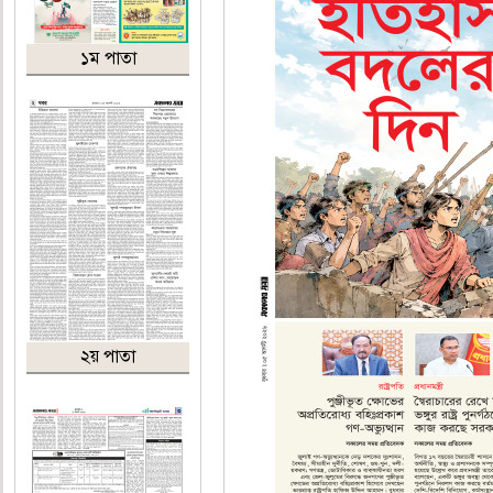
১ম পাতা
২য় পাতা