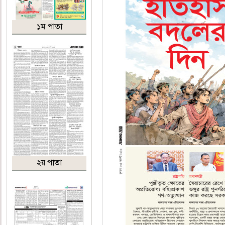
১ম পাতা
২য় পাতা