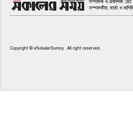
সম্পাদক ও প্রকাশক: মো: 
সম্পাদকীয়, বার্তা ও ব
Copyright © eSokalerSomoy . All right reserved.
৫ম পাতা