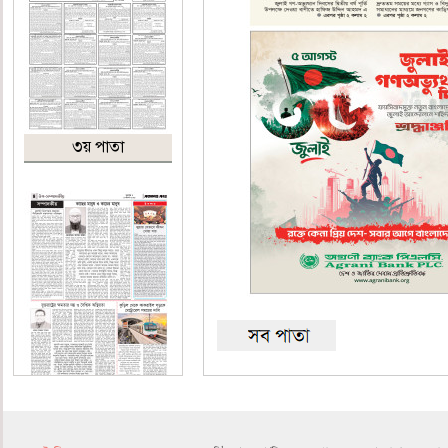
৩য় পাতা
৪র্থ পাতা