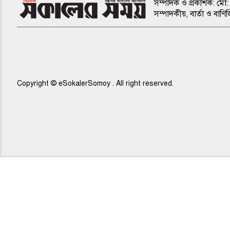
সম্পাদক ও প্রকাশক: মো: 
সম্পাদকীয়, বার্তা ও ব
Copyright © eSokalerSomoy . All right reserved.
৫ম পাতা