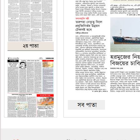
২য় পাতা
৪র্থ পাতা