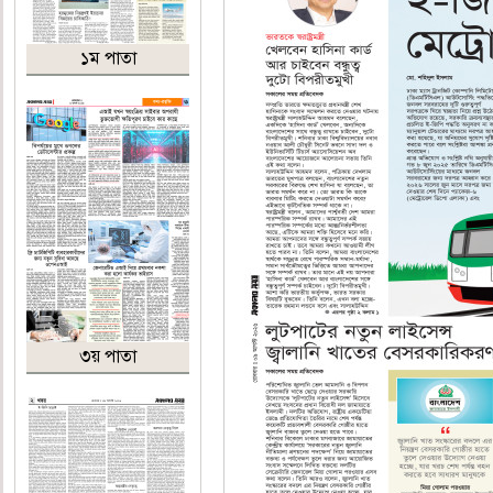
১ম পাতা
৩য় পাতা