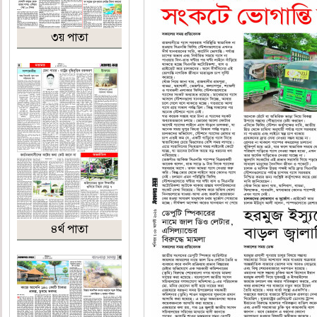
৩য় পাতা
৪র্থ পাতা