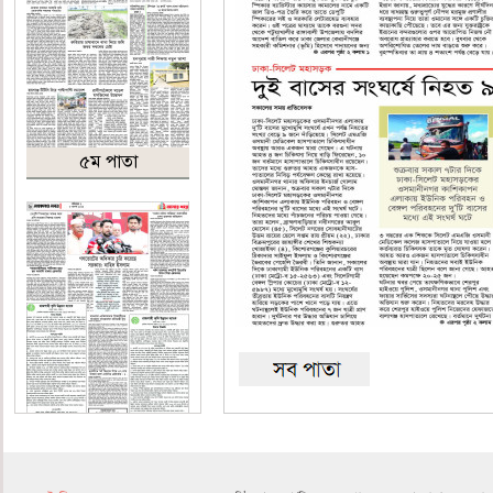
৫ম পাতা
৬ষ্ঠ পাতা