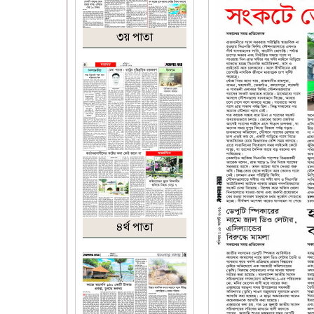
৩য় পাতা
৪র্থ পাতা