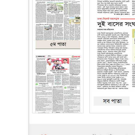
৫ম পাতা
৬ষ্ঠ পাতা