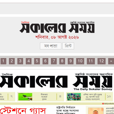
শনিবার, ০৮ আগষ্ট ২০২৬
1
2
3
4
5
6
7
8
9
10
11
12
»