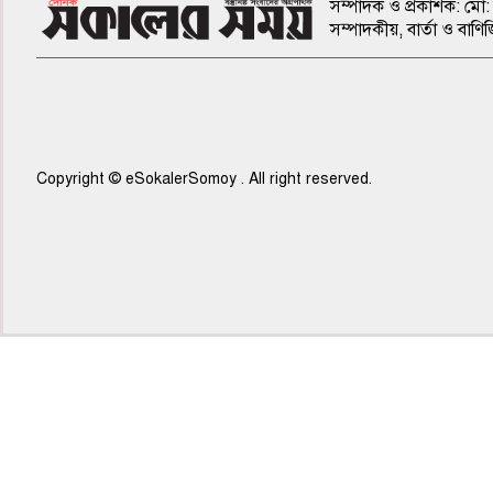
সম্পাদক ও প্রকাশক: মো: 
সম্পাদকীয়, বার্তা ও ব
Copyright © eSokalerSomoy . All right reserved.
৫ম পাতা