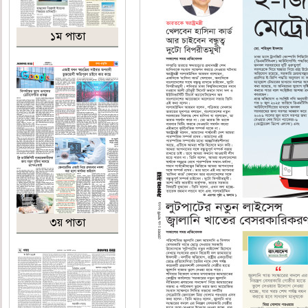
১ম পাতা
৩য় পাতা