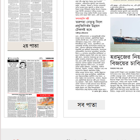
২য় পাতা
৪র্থ পাতা