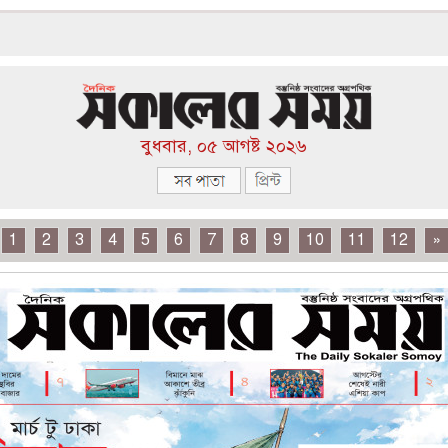
বুধবার, ০৫ আগষ্ট ২০২৬
1
2
3
4
5
6
7
8
9
10
11
12
»