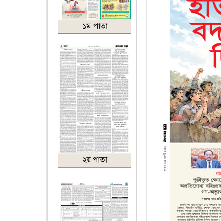
১ম পাতা
২য় পাতা