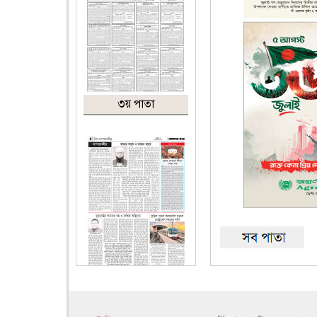
৩য় পাতা
৪র্থ পাতা