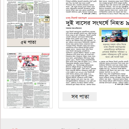
৫ম পাতা
৬ষ্ঠ পাতা