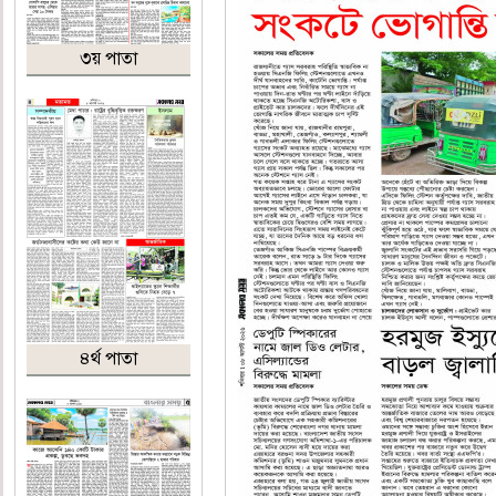
৩য় পাতা
৪র্থ পাতা