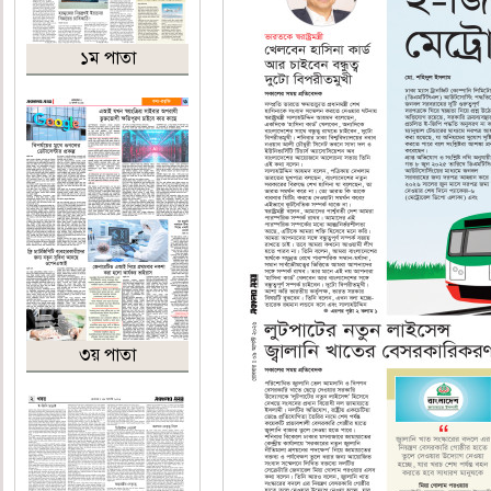
১ম পাতা
৩য় পাতা