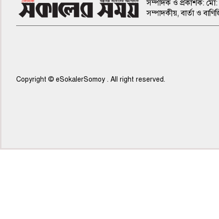
সম্পাদক ও প্রকাশক: মো: 
সম্পাদকীয়, বার্তা ও ব
Copyright © eSokalerSomoy . All right reserved.
৫ম পাতা