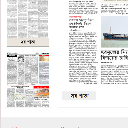
২য় পাতা
৪র্থ পাতা